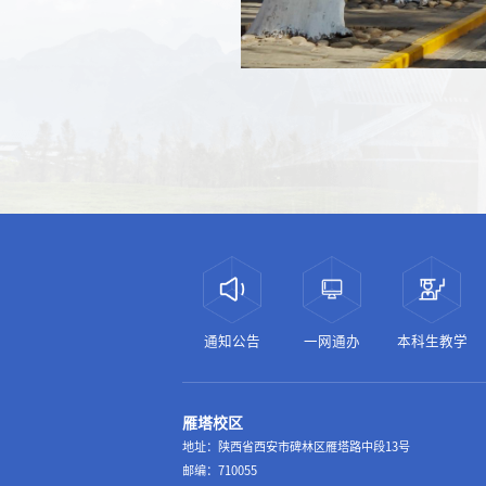
通知公告
一网通办
本科生教学
雁塔校区
地址：陕西省西安市碑林区雁塔路中段13号
邮编：710055