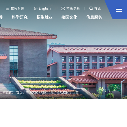
校庆专题
English
校长信箱
搜索
养
科学研究
招生就业
校园文化
信息服务
当前位置：
首页
/
校园文化
/
校园风光
/
雁塔校区
/
正文