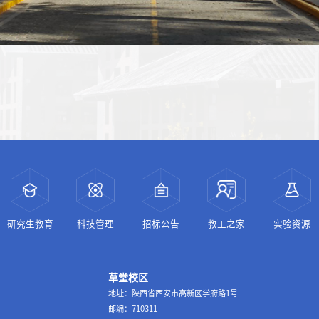
研究生教育
科技管理
招标公告
教工之家
实验资源
草堂校区
地址：陕西省西安市高新区学府路1号
邮编：710311