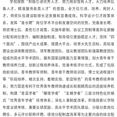
学校按照“积极引进优秀人才、努力用好现有人才，大力培养后
备人才，精准服务各类人才”的思路，全方位引进、培养、用好人
才，师资队伍建设取得长足发展和显著成效。科学设计引才政策体
系，发挥“准长聘”岗位学术平台和发展空间的优势，完善准长聘、
师资博士后、柔性引才政策，实施年薪制、协议工资制等差异化薪酬
分配和岗位晋升、编制激励制度，有效吸引激励稳定人才；坚持“四
个面向”，围绕产出大成果、搭建大平台、培育大先生目标，高标准
建设由讲席教授团队、领军教授团队、拔尖教授团队和强基教授团队
组成的高水平学术团队，服务国家战略能力显著增强；加大青年骨干
教师培养力度，创新过程培养体系，完善考核评价方式，形成了包括
岗前培训、青年教师导师制、青年骨干教师培训班、博士化进程提升
等“阶段培养、梯次支持、着眼实效、彰显特色”的青年教师培养体
系；努力营造有利于优秀青年教师快速成长和脱颖而出的选拔培养机
制，构建“青蓝学者”“雁塔学者”“圭峰学者”三层次特色化阶梯
式“优秀青年学者”培育体系；深化人事制度改革，积极探索以学院
年度业绩考核、重要业绩奖励、高水平学术团队建设、分级分类岗位
聘任、多元评价职称评聘、绩效分配制度改革等为主要内容的综合配