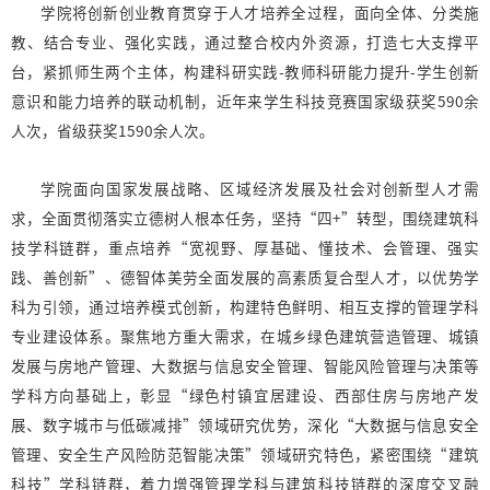
学院将创新创业教育贯穿于人才培养全过程，面向全体、分类施
教、结合专业、强化实践，通过整合校内外资源，打造七大支撑平
台，紧抓师生两个主体，构建科研实践-教师科研能力提升-学生创新
意识和能力培养的联动机制，近年来学生科技竞赛国家级获奖590余
人次，省级获奖1590余人次。
学院面向国家发展战略、区域经济发展及社会对创新型人才需
求，全面贯彻落实立德树人根本任务，坚持“四+”转型，围绕建筑科
技学科链群，重点培养“宽视野、厚基础、懂技术、会管理、强实
践、善创新”、德智体美劳全面发展的高素质复合型人才，以优势学
科为引领，通过培养模式创新，构建特色鲜明、相互支撑的管理学科
专业建设体系。聚焦地方重大需求，在城乡绿色建筑营造管理、城镇
发展与房地产管理、大数据与信息安全管理、智能风险管理与决策等
学科方向基础上，彰显“绿色村镇宜居建设、西部住房与房地产发
展、数字城市与低碳减排”领域研究优势，深化“大数据与信息安全
管理、安全生产风险防范智能决策”领域研究特色，紧密围绕“建筑
科技”学科链群，着力增强管理学科与建筑科技链群的深度交叉融